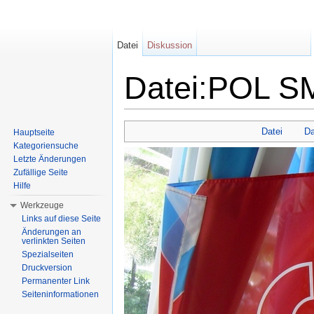
Datei
Diskussion
Datei:POL SM
Wechseln zu:
Navigation
,
Suche
Datei
Da
Hauptseite
Kategoriensuche
Letzte Änderungen
Zufällige Seite
Hilfe
Werkzeuge
Links auf diese Seite
Änderungen an
verlinkten Seiten
Spezialseiten
Druckversion
Permanenter Link
Seiteninformationen