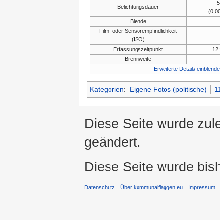
5
Belichtungsdauer
(0,0
Blende
Film- oder Sensorempfindlichkeit
(ISO)
Erfassungszeitpunkt
12:
Brennweite
Erweiterte Details einblende
Kategorien
:
Eigene Fotos (politische)
1
Diese Seite wurde zul
geändert.
Diese Seite wurde bis
Datenschutz
Über kommunalflaggen.eu
Impressum