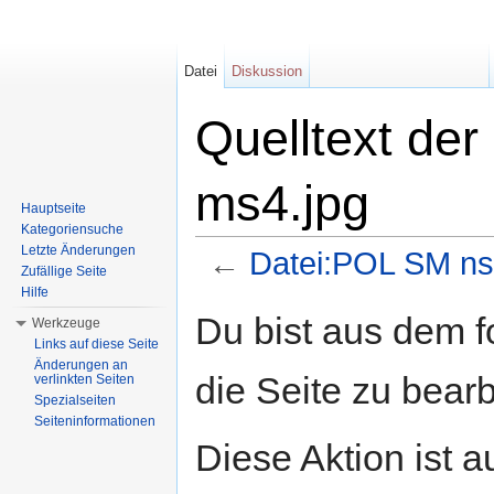
Datei
Diskussion
Quelltext der
ms4.jpg
Hauptseite
Kategoriensuche
Letzte Änderungen
←
Datei:POL SM ns
Zufällige Seite
Wechseln zu:
Navigation
,
Suche
Hilfe
Du bist aus dem f
Werkzeuge
Links auf diese Seite
Änderungen an
die Seite zu bearb
verlinkten Seiten
Spezialseiten
Seiteninformationen
Diese Aktion ist a