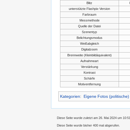
Blitz
unterstützte Flashpix-Version
Farbraum
Messmethode
Quelle der Datei
Szenentyp
Belichtungsmodus
Weißabgleich
Digitalzoom
Brennweite (Kleinbildäquivalent)
Aufnahmeart
Verstärkung
Kontrast
Schärfe
Motiventfernung
Kategorien
:
Eigene Fotos (politische)
Diese Seite wurde zuletzt am 26. Mai 2024 um 10:5
Diese Seite wurde bisher 400 mal abgerufen.