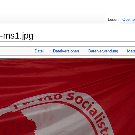
Lesen
Quellte
-ms1.jpg
Datei
Dateiversionen
Dateiverwendung
Met