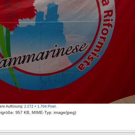
ere Auflösung:
2.272 × 1.704 Pixel
.
teigröße: 957 KB, MIME-Typ: image/jpeg)