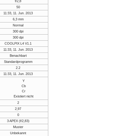
f/2,8
50
11:33, 11. Jun. 2013
6,3 mm
Normal
300 dpi
300 dpi
COOLPIX L4 V1.1
11:33, 11. Jun. 2013
Benachbart
Standardprogramm
2.2
11:33, 11. Jun. 2013
Y
Cb
Cr
Existiert nicht
2
2,97
0
3 APEX (f/2,83)
Muster
Unbekannt