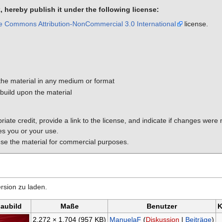
k, hereby publish it under the following license:
e Commons Attribution-NonCommercial 3.0 International
license.
the material in any medium or format
build upon the material
priate credit, provide a link to the license, and indicate if changes w
es you or your use.
 the material for commercial purposes.
rsion zu laden.
aubild
Maße
Benutzer
K
2.272 × 1.704
(957 KB)
ManuelaF
(
Diskussion
|
Beiträge
)