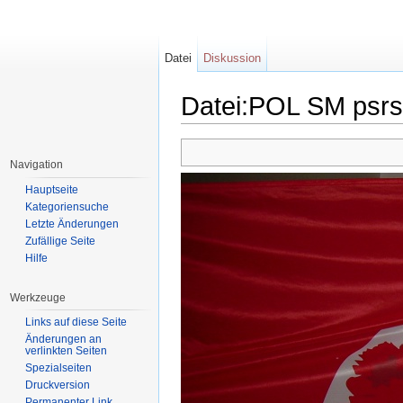
Datei
Diskussion
Datei:POL SM psrs
Wechseln zu:
Navigation
,
Suche
Navigation
Hauptseite
Kategoriensuche
Letzte Änderungen
Zufällige Seite
Hilfe
Werkzeuge
Links auf diese Seite
Änderungen an
verlinkten Seiten
Spezialseiten
Druckversion
Permanenter Link