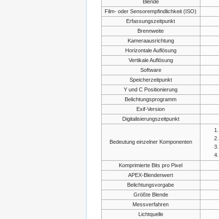
Blende
Film- oder Sensorempfindlichkeit (ISO)
Erfassungszeitpunkt
Brennweite
Kameraausrichtung
Horizontale Auflösung
Vertikale Auflösung
Software
Speicherzeitpunkt
Y und C Positionierung
Belichtungsprogramm
Exif-Version
Digitalisierungszeitpunkt
Bedeutung einzelner Komponenten
Komprimierte Bits pro Pixel
APEX-Blendenwert
Belichtungsvorgabe
Größte Blende
Messverfahren
Lichtquelle