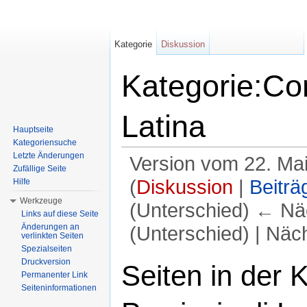
Kategorie
Diskussion
Kategorie:Co
Latina
Hauptseite
Kategoriensuche
Letzte Änderungen
Version vom 22. Ma
Zufällige Seite
(
Diskussion
|
Beiträ
Hilfe
Werkzeuge
(Unterschied) ← Näc
Links auf diese Seite
Änderungen an
(Unterschied) | Näc
verlinkten Seiten
Spezialseiten
Wechseln zu:
Navigation
,
Suche
Druckversion
Seiten in der 
Permanenter Link
Seiteninformationen