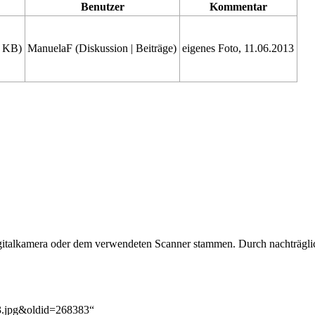
Benutzer
Kommentar
1 KB)
ManuelaF
(
Diskussion
|
Beiträge
)
eigenes Foto, 11.06.2013
Digitalkamera oder dem verwendeten Scanner stammen. Durch nachträglic
s3.jpg&oldid=268383
“