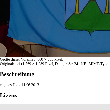
Größe dieser Vorschau:
800 × 583 Pixel
.
Originaldatei
‎
(1.769 × 1.289 Pixel, Dateigröße: 241 KB, MIME-Typ: i
Beschreibung
eigenes Foto, 11.06.2013
Lizenz