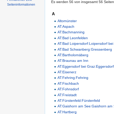
Es werden 56 von insgesamt 56 Seiten 
Seiteninformationen
A
Altomünster
AT:Aspach
AT:Bachmanning
AT:Bad Leonfelden
AT:Bad Loipersdorf:Loipersdorf bei
AT:Bad Schwanberg:Gressenberg
AT:Bartholomäberg
AT:Braunau am Inn
AT:Eggersdorf bei Graz:Eggersdorf
AT:Eisenerz
AT:Fehring:Fehring
AT:Fischbach
AT:Fohnsdorf
AT:Freistadt
AT:Fürstenfeld:Fürstenfeld
AT:Gaishorn am See:Gaishorn am
AT:Hartberg