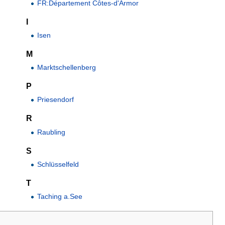
FR:Département Côtes-d'Armor
I
Isen
M
Marktschellenberg
P
Priesendorf
R
Raubling
S
Schlüsselfeld
T
Taching a.See