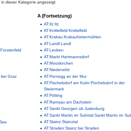
in dieser Kategorie angezeigt:
A (Fortsetzung)
AT:Ilz:Ilz
AT:Knittelfeld:Knittelfeld
AT:Krakau:Krakauhintermühlen
AT:Landl:Landl
 Fürstenfeld
AT:Leoben
AT:Markt Hartmannsdorf
AT:Mooskirchen
AT:Niederwölz
 bei Graz
AT:Pernegg an der Mur
AT:Pischelsdorf am Kulm:Pischelsdorf in der
Steiermark
AT:Pötting
AT:Ramsau am Dachstein
AT:Sankt Georgen ob Judenburg
AT:Sankt Martin im Sulmtal:Sankt Martin im Sul
AT:Stainz:Stainztal
 See
AT:Straden:Stainz bei Straden