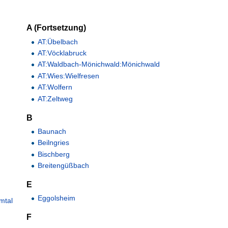
A (Fortsetzung)
AT:Übelbach
AT:Vöcklabruck
AT:Waldbach-Mönichwald:Mönichwald
AT:Wies:Wielfresen
AT:Wolfern
AT:Zeltweg
B
Baunach
Beilngries
Bischberg
Breitengüßbach
E
Eggolsheim
mtal
F